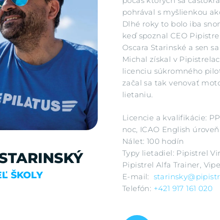
počas ktorých sa častokrá
pohrával s myšlienkou ako
Dlhé roky to bolo iba sno
keď spoznal CEO Pipistr
Oscara Starinské a sen sa 
Michal získal v Pipistrel
licenciu súkromného pilo
začal sa tak venovať mo
lietaniu.
Licencie a kvalifikácie: P
noc, ICAO English úroveň
Nálet: 100 hodín
Typy lietadiel: Pipistrel V
STARINSKÝ
Pipistrel Alfa Trainer, Vip
Ľ ŠKOLY
E-mail:
starinsky@pipist
Telefón:
+421 917 161 020