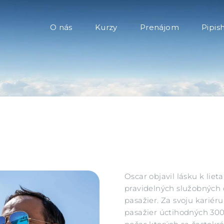
O nás
O nás
Kurzy
Prenájom
Pipis
Kurzy
Prenájom
Pipishare
Kontakt
Oscar objavil lásku k liet
pravidelných služobných 
pasažier. Za svoju kariéru
pasažier úctihodných 300