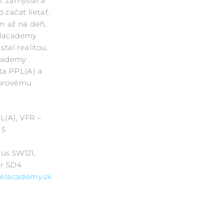
t zamýšlal a
 začať lietať.
m až na deň,
elacademy
stal realitou.
academy
ta PPL(A) a
torovému
PL(A), VFR –
 5
irus SW121,
er SD4
relacademy.sk