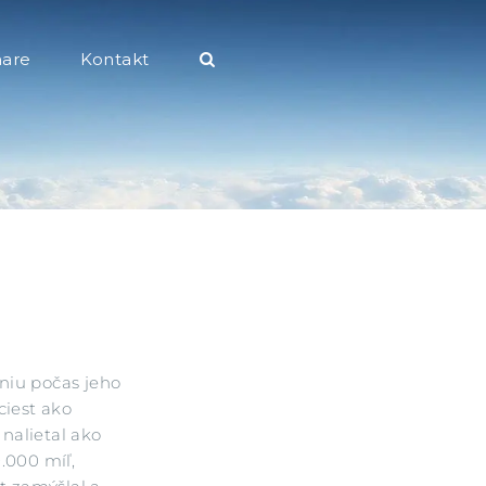
hare
Kontakt
aniu počas jeho
ciest ako
 nalietal ako
.000 míľ,